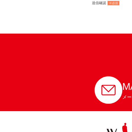
送信確認
※必須
M
メー