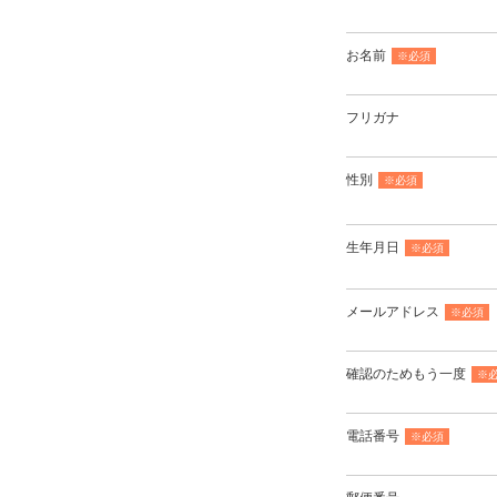
お名前
※必須
フリガナ
性別
※必須
生年月日
※必須
メールアドレス
※必須
確認のためもう一度
※
電話番号
※必須