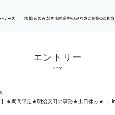
エントリー
entry
8
★期間限定★明治安田の事務★土日休み★ （ ino-