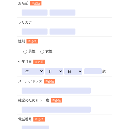
お名前
※必須
フリガナ
性別
※必須
男性
女性
生年月日
※必須
歳
メールアドレス
※必須
確認のためもう一度
※必須
電話番号
※必須