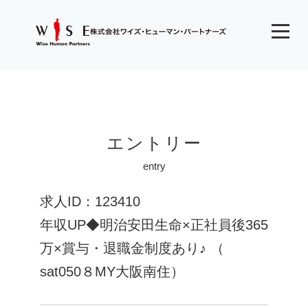
エントリー
entry
求人ID：123410
年収UP◆明治安田生命×正社員後365
万×賞与・退職金制度あり♪ （
sat050８MY大阪南住）