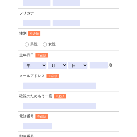
フリガナ
性別
※必須
男性
女性
生年月日
※必須
歳
メールアドレス
※必須
確認のためもう一度
※必須
電話番号
※必須
郵便番号